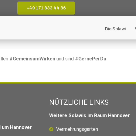
+49 171 833 44 86
Die Solawi
ollen
#GemeinsamWirken
und sind
#GernePerDu
NÜTZLICHE LINKS
Weitere Solawis im Raum Hannover
nd um Hannover
Vermehrungsgarten